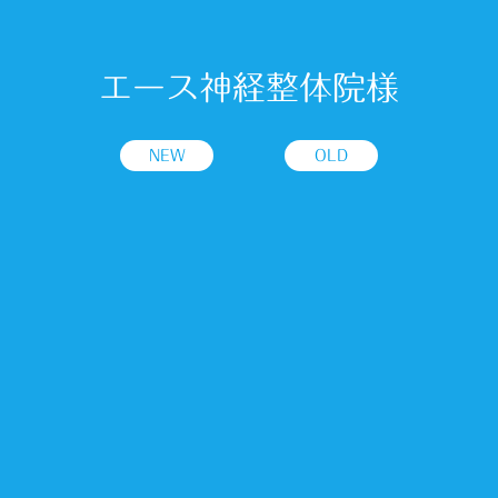
エース神経整体院様
NEW
OLD